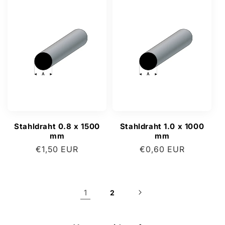
Stahldraht 0.8 x 1500
Stahldraht 1.0 x 1000
mm
mm
Normaler
€1,50 EUR
Normaler
€0,60 EUR
Preis
Preis
1
2