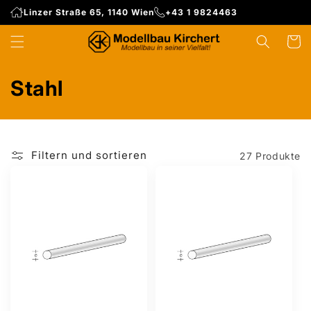
Direkt
Linzer Straße 65, 1140 Wien
+43 1 9824463
zum
Inhalt
WARENK
K
Stahl
a
t
Filtern und sortieren
27 Produkte
e
g
o
r
i
e