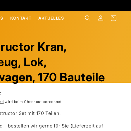
EINLOGGEN
WARENKORB
S
KONTAKT
AKTUELLES
ructor Kran,
eug, Lok,
agen, 170 Bauteile
R
nd
wird beim Checkout berechnet
ructor Set mit 170 Teilen.
d - bestellen wir gerne für Sie (Lieferzeit auf