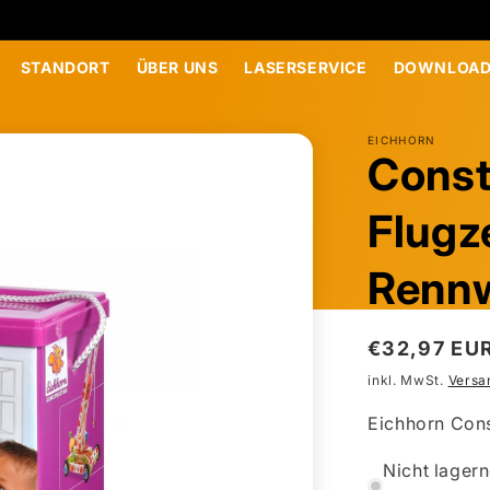
STANDORT
ÜBER UNS
LASERSERVICE
DOWNLOAD
EICHHORN
Const
Flugz
Rennw
Normaler
€32,97 EU
Preis
inkl. MwSt.
Versa
Eichhorn Const
Nicht lagern