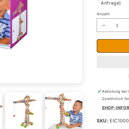
Anfrage)
Anzahl
Verringere
die
Menge
für
Constructo
Kran,
Flugzeug,
Lok,
Rennwage
170
Bauteile
Abholung bei
Gewöhnlich fer
SHOP-INFO
SKU:
EIC100