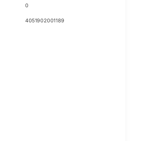
0
4051902001189