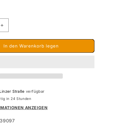
Erhöhe
die
Menge
für
In den Warenkorb legen
r
Constructor
Kran,
Flugzeug,
Lok,
n,
Rennwagen,
170
Bauteile
Linzer Straße
verfügbar
tig in 24 Stunden
RMATIONEN ANZEIGEN
039097