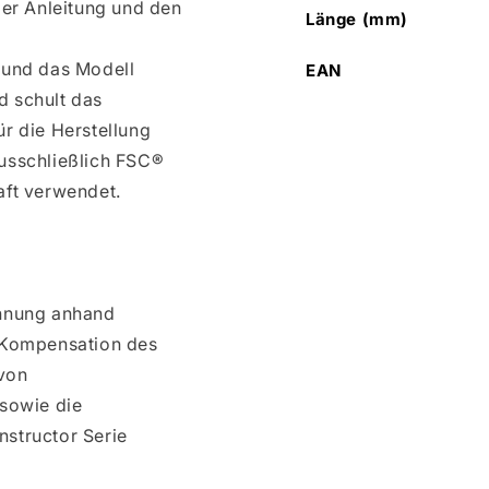
der Anleitung und den
Länge (mm)
 und das Modell
EAN
d schult das
r die Herstellung
usschließlich FSC®
aft verwendet.
chnung anhand
d Kompensation des
von
 sowie die
structor Serie