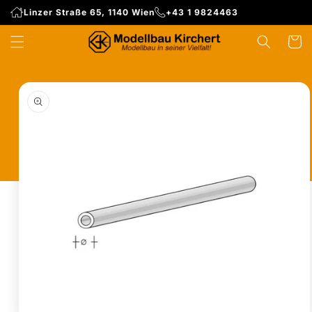
Direkt
Linzer Straße 65, 1140 Wien
+43 1 9824463
zum
Inhalt
WARENK
duktinformationen
ingen