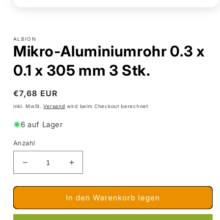
Medien
1
in
Modal
ALBION
öffnen
Mikro-Aluminiumrohr 0.3 x
0.1 x 305 mm 3 Stk.
Normaler
€7,68 EUR
Preis
inkl. MwSt.
Versand
wird beim Checkout berechnet
6 auf Lager
Anzahl
Verringere
Erhöhe
die
die
Menge
Menge
für
für
In den Warenkorb legen
Mikro-
Mikro-
Aluminiumrohr
Aluminiumrohr