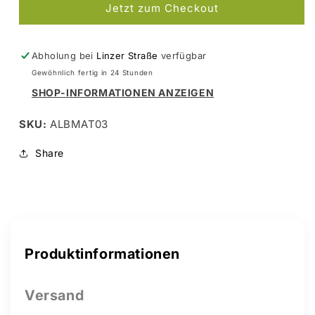
Jetzt zum Checkout
0.3
0.3
x
x
0.1
0.1
x
x
Abholung bei
Linzer Straße
verfügbar
305
305
Gewöhnlich fertig in 24 Stunden
mm
mm
SHOP-INFORMATIONEN ANZEIGEN
3
3
Stk.
Stk.
SKU:
ALBMAT03
Share
Produktinformationen
Versand