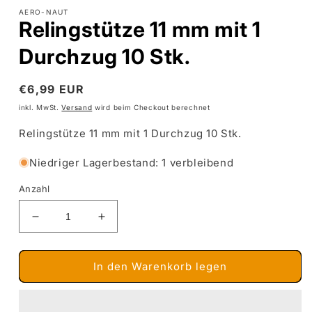
Modal
AERO-NAUT
öffnen
Relingstütze 11 mm mit 1
Durchzug 10 Stk.
Normaler
€6,99 EUR
Preis
inkl. MwSt.
Versand
wird beim Checkout berechnet
Relingstütze 11 mm mit 1 Durchzug 10 Stk.
Niedriger Lagerbestand: 1 verbleibend
Anzahl
Verringere
Erhöhe
die
die
Menge
Menge
für
für
In den Warenkorb legen
Relingstütze
Relingstütze
11
11
mm
mm