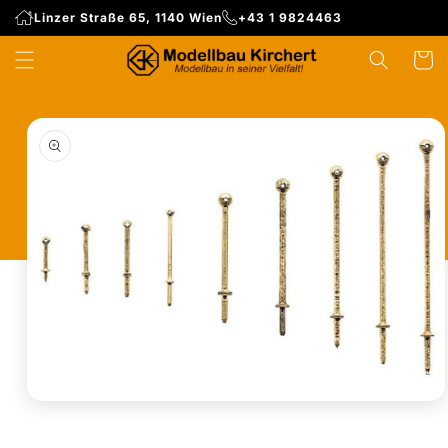
Direkt
Linzer Straße 65, 1140 Wien
+43 1 9824463
zum
Inhalt
WARENK
duktinformationen
ingen
Medien
1
in