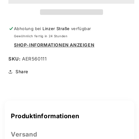
mit
mit
1
1
Durchzug
Durchzug
10
10
Abholung bei
Linzer Straße
verfügbar
Stk.
Stk.
Gewöhnlich fertig in 24 Stunden
SHOP-INFORMATIONEN ANZEIGEN
SKU:
AER560111
Share
Produktinformationen
Versand