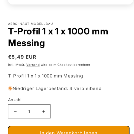
Medien
1
in
Modal
AERO-NAUT MODELLBAU
öffnen
T-Profil 1 x 1 x 1000 mm
Messing
Normaler
€5,49 EUR
Preis
inkl. MwSt.
Versand
wird beim Checkout berechnet
T-Profil 1 x 1 x 1000 mm Messing
Niedriger Lagerbestand: 4 verbleibend
Anzahl
Verringere
Erhöhe
die
die
Menge
Menge
für
für
In den Warenkorb legen