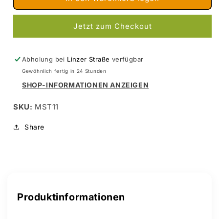
T-
T-
Profil
Profil
Jetzt zum Checkout
1
1
x
x
1
1
x
x
Abholung bei
Linzer Straße
verfügbar
1000
1000
Gewöhnlich fertig in 24 Stunden
mm
mm
SHOP-INFORMATIONEN ANZEIGEN
Messing
Messing
SKU:
MST11
Share
Produktinformationen