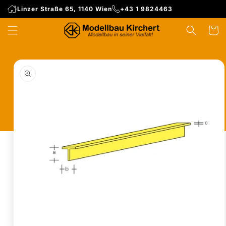
Direkt
Linzer Straße 65, 1140 Wien
+43 1 9824463
zum
Inhalt
WARENK
duktinformationen
ingen